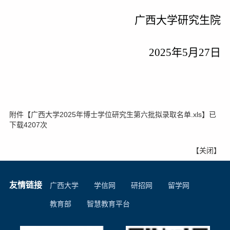
广西大学研究生院
2025
年
5
月
27
日
附件【
广西大学2025年博士学位研究生第六批拟录取名单.xls
】已
下载
4207
次
【
关闭
】
友情链接
广西大学
学信网
研招网
留学网
教育部
智慧教育平台